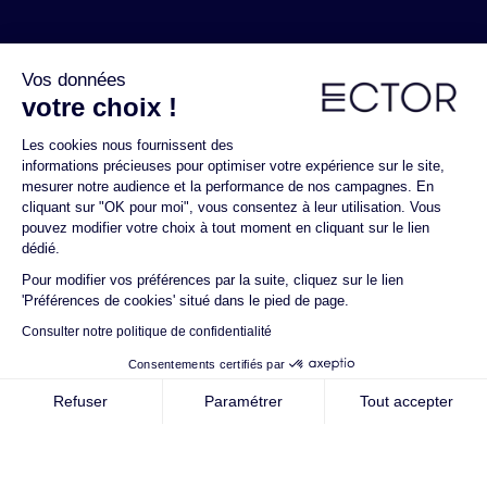
Vos données
votre choix !
Les cookies nous fournissent des
informations précieuses pour optimiser votre expérience sur le site,
mesurer notre audience et la performance de nos campagnes. En
cliquant sur "OK pour moi", vous consentez à leur utilisation. Vous
pouvez modifier votre choix à tout moment en cliquant sur le lien
dédié.
Pour modifier vos préférences par la suite, cliquez sur le lien
'Préférences de cookies' situé dans le pied de page.
Consulter notre politique de confidentialité
Airport specific : please indicate here the LOCAL
date/time on which your flight lands
Consentements certifiés par
Refuser
Paramétrer
Tout accepter
Axeptio consent
Plateforme de Gestion du Consentement : Personnalisez vos O
Departure location
Notre plateforme vous permet d'adapter et de gérer vos paramètr