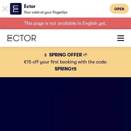
Ector
OPEN
Your valet at your fingertips
This page is not available in English yet.
🌷
SPRING OFFER
🌱
€15 off your first booking with the code:
SPRING15