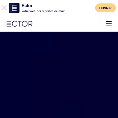
Ector
OUVRIR
Votre voiturier à portée de main