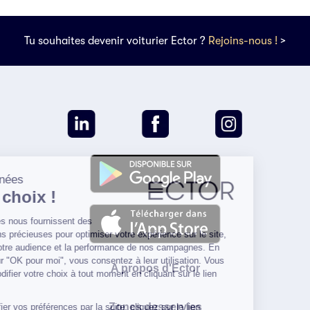
Tu souhaites devenir voiturier Ector ?
Rejoins-nous !
>
Vos données
votre choix !
Les cookies nous fournissent des
informations précieuses pour optimiser votre expérience sur le site,
mesurer notre audience et la performance de nos campagnes. En
cliquant sur "OK pour moi", vous consentez à leur utilisation. Vous
A propos d'Ector
pouvez modifier votre choix à tout moment en cliquant sur le lien
dédié.
Zones desservies
Pour modifier vos préférences par la suite, cliquez sur le lien