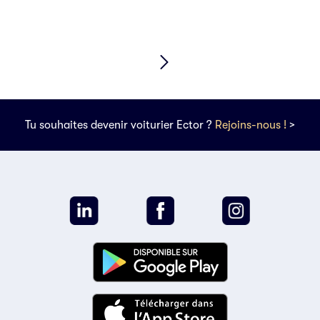
Tu souhaites devenir voiturier Ector ?
Rejoins-nous !
>
s données
otre choix !