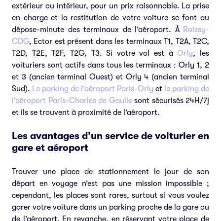
extérieur ou intérieur, pour un prix raisonnable. La prise
en charge et la restitution de votre voiture se font au
dépose-minute des terminaux de l’aéroport. À
Roissy-
CDG
, Ector est présent dans les terminaux T1, T2A, T2C,
T2D, T2E, T2F, T2G, T3. Si votre vol est à
Orly
, les
voituriers sont actifs dans tous les terminaux : Orly 1, 2
et 3 (ancien terminal Ouest) et Orly 4 (ancien terminal
Sud).
Le parking de l’aéroport Paris-Orly
et
le parking de
l’aéroport Paris-Charles de Gaulle
sont sécurisés 24H/7j
et ils se trouvent à proximité de l’aéroport.
Les avantages d’un service de voiturier en
gare et aéroport
Trouver une place de stationnement le jour de son
départ en voyage n’est pas une mission impossible ;
cependant, les places sont rares, surtout si vous voulez
garer votre voiture dans un parking proche de la gare ou
de l’aéroport. En revanche, en réservant votre place de