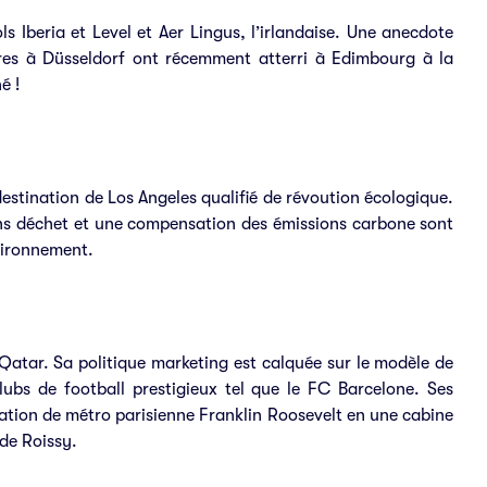
s Iberia et Level et Aer Lingus, l’irlandaise. Une anecdote
dres à Düsseldorf ont récemment atterri à Edimbourg à la
né !
stination de Los Angeles qualifié de révoution écologique.
ans déchet et une compensation des émissions carbone sont
vironnement.
atar. Sa politique marketing est calquée sur le modèle de
bs de football prestigieux tel que le FC Barcelone. Ses
tation de métro parisienne Franklin Roosevelt en une cabine
 de Roissy.