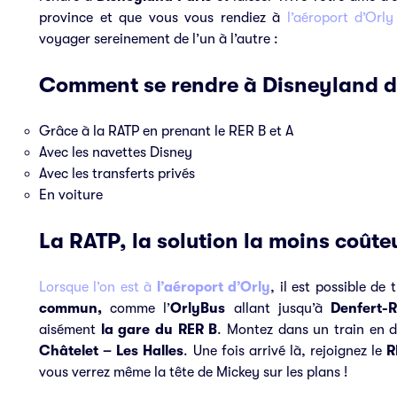
province et que vous vous rendiez à
l’aéroport d’Orly
voyager sereinement de l’un à l’autre :
Comment se rendre à Disneyland de
Grâce à la RATP en prenant le RER B et A
Avec les navettes Disney
Avec les transferts privés
En voiture
La RATP, la solution la moins coûte
Lorsque l’on est à
l’aéroport d’Orly
, il est possible d
commun,
comme l’
OrlyBus
allant jusqu’à
Denfert-
aisément
la gare du RER B
. Montez dans un train en d
Châtelet – Les Halles
. Une fois arrivé là, rejoignez le
R
vous verrez même la tête de Mickey sur les plans !