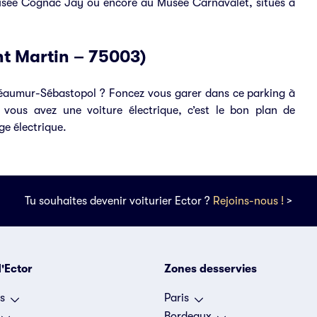
Musée Cognac Jay ou encore au Musée Carnavalet, situés à
int Martin – 75003)
Réaumur-Sébastopol ? Foncez vous garer dans ce parking à
 vous avez une voiture électrique, c’est le bon plan de
ge électrique.
Tu souhaites devenir voiturier Ector ?
Rejoins-nous !
>
'Ector
Zones desservies
s
Paris
Bordeaux