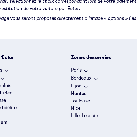
ds, sélectionnez le choix correspondant lors de votre paiement
restitution de votre voiture par Ector.
vage vous seront proposés directement à l’étape « options » (les p
'Ector
Zones desservies
s
Paris
Bordeaux
mplois
Lyon
turier
Nantes
sse
Toulouse
fidélité
Nice
Lille-Lesquin
ium
s Options
ètres de confidentialité, en garantissant la conformité avec le