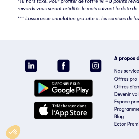
*1€ hors taxe. Pour profiter de l’offre 1€ =
3
points rewar
rewards vous seront crédités le mois suivant la date de 
***
L’assurance annulation gratuite et les services de la
Vos données
votre choix !
Les cookies nous fournissent des informations précieuses pour
optimiser votre expérience sur le site, mesurer notre audience et
la performance de nos campagnes. En cliquant sur "OK pour
A propos d
moi", vous consentez à leur utilisation. Vous pouvez modifier
votre choix à tout moment en cliquant sur le lien dédié.
Nos service
Pour modifier vos préférences par la suite, cliquez sur le lien
Offres pro
'Préférences de cookies' situé dans le pied de page.
Offres d'e
Consulter notre politique de confidentialité
Devenir voi
Consentements certifiés par
Espace pre
Programme 
Refuser
Paramétrer
Tout accepter
Blog
Axeptio consent
Ector Prem
Plateforme de Gestion du Consentement : Personnalisez vo
Notre plateforme vous permet d'adapter et de gérer vos param