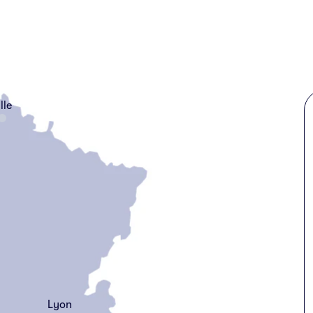
lle
Lyon