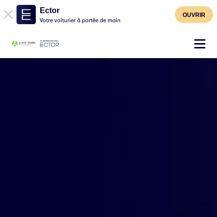
Ector
OUVRIR
Votre voiturier à portée de main