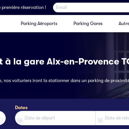
e première réservation !
Parking Aéroports
Parking Gares
Autre
t à la gare Aix-en-Provence 
 nos voituriers iront la stationner dans un parking de proximi
Dates