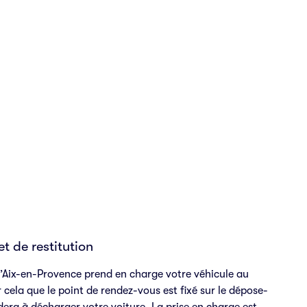
et de restitution
 d’Aix-en-Provence prend en charge votre véhicule au
r cela que le point de rendez-vous est fixé sur le dépose-
idera à décharger votre voiture. La prise en charge est