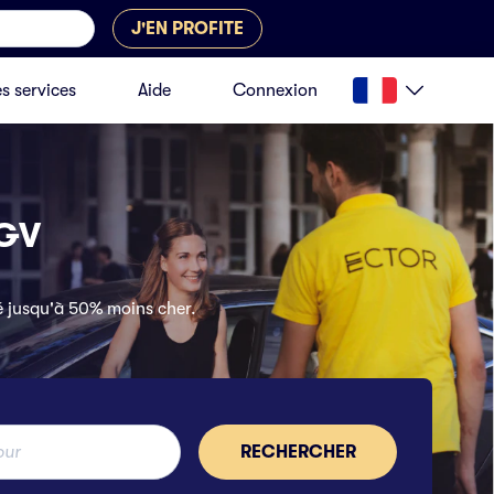
J'EN PROFITE
s services
Aide
Connexion
TGV
té jusqu'à 50% moins cher.
RECHERCHER