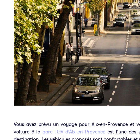
Vous avez prévu un voyage pour Aix-en-Provence et vo
voiture à la
gare TGV d’Aix-en-Provence
est l'une des s
destination. Les véhicules proposés sont confortables et